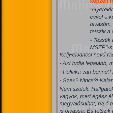
képzeli 
"Gyerekk
evvel a 
olvasóm, 
tetszik a
- Tessék 
MSZP"-s 
KeljFelJancsi nevű r
- Azt tudja legalább, 
- Politika van benne?
- Szex? Nincs?! Kala
Nem szólok. Hallgato
vagyok, mert egész él
megvalósulhat, ha ő 
is olvassa. És tetszik 