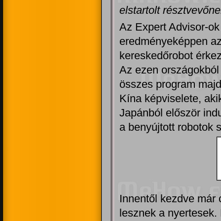
elstartolt résztvevőne
Az Expert Advisor-ok 
eredményeképpen az 
kereskedőrobot érkez
Az ezen országokból 
összes program majdn
Kína képviselete, ak
Japánból először indu
a benyújtott robotok s
Innentől kezdve már c
lesznek a nyertesek. 