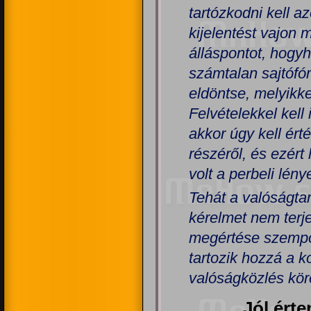
tartózkodni kell a
kijelentést vajon m
álláspontot, hogyh
számtalan sajtófó
eldöntse, melyikk
Felvételekkel kell
akkor úgy kell ért
részéről, és ezért 
volt a perbeli lény
Tehát a valóságtar
kérelmet nem terje
megértése szempon
tartozik hozzá a 
valóságközlés kör
Jól érte