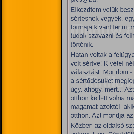
Elkezdtem velük besz
sértésnek vegyék, eg
formája kívánt lenni, 
tudok szavazni és fe
történik.
Hatan voltak a felügy
volt sértve! Kivétel 
választást. Mondom - 
a sértődésüket meglep
úgy, ahogy, mert... Az
otthon kellett volna 
magamat azoktól, aki
otthon. Azt mondja az
Közben az oldalsó szo