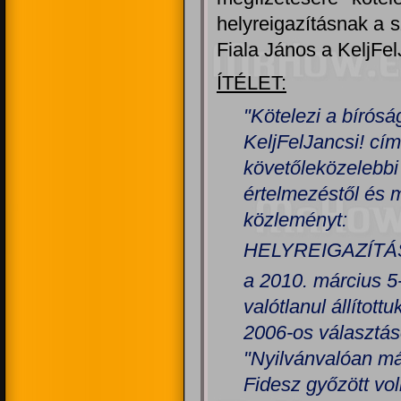
helyreigazításnak a s
Fiala János a KeljFel
ÍTÉLET:
"Kötelezi a bírósá
KeljFelJancsi! cí
követőleközelebbi
értelmezéstől és 
közleményt:
HELYREIGAZÍTÁ
a 2010. március 5
valótlanul állított
2006-os választás
"Nyilvánvalóan má
Fidesz győzött vo