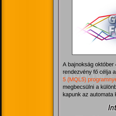
A bajnokság október 
rendezvény fő célja 
5 (MQL5) programny
megbecsülni a különb
kapunk az automata k