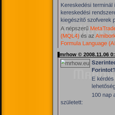
Kereskedési terminál 
kereskedési rendszer
kiegészítő szofverek 
A népszerű
MetaTrad
(MQL4)
és az
Amibor
Formula Language (A
mrhow © 2008.11.06 0
Szerinte
Forintot
E kérdés
lehetőség
100 nap a
született: