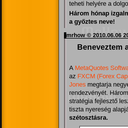
teheti helyére a dolgo
Három hónap izgalma
a győztes neve!
mrhow © 2010.06.06 2
Beneveztem 
A
MetaQuotes Softwa
az
FXCM (Forex Capi
Jones
megtarja negy
rendezvényét. Három 
stratégia fejlesztő le
tiszta nyereség alapj
szétosztásra.