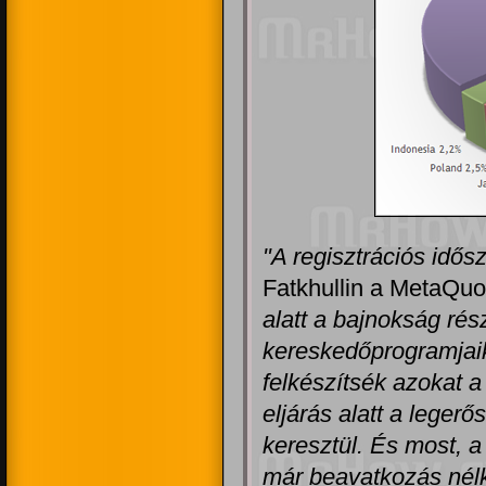
"A regisztrációs idős
Fatkhullin a MetaQuo
alatt a bajnokság rés
kereskedőprogramjaika
felkészítsék azokat a 
eljárás alatt a leger
keresztül. És most, a
már beavatkozás nél