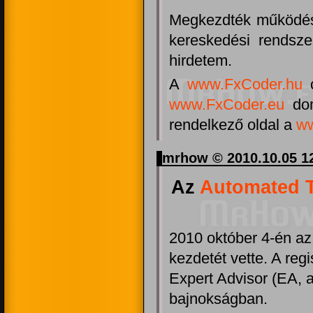
Megkezdték működés
kereskedési rendsze
hirdetem.
A
www.FxCoder.hu
c
www.FxCoder.eu
dom
rendelkező oldal a
w
mrhow © 2010.10.05 1
Az
Automated 
2010 október 4-én a
kezdetét vette. A regi
Expert Advisor (EA, 
bajnokságban.