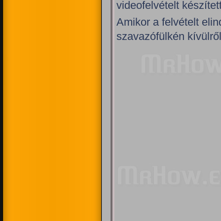
videofelvételt készíte
Amikor a felvételt eli
szavazófülkén kívülről