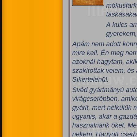
mókusfark
táskásakat
A kulcs ar
gyerekem, 
Apám nem adott könny
mire kell. Én meg nem
azoknál hagytam, aki
szakítottak velem, és
Sikertelenül.
Svéd gyártmányú autó
virágcserépben, amiko
gyárit, mert nélkülük
ugyanis, akár a gazdá
használnánk őket. Mer
nekem. Hagyott cserb