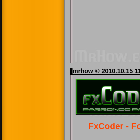
mrhow © 2010.10.15 1
FxCoder - F