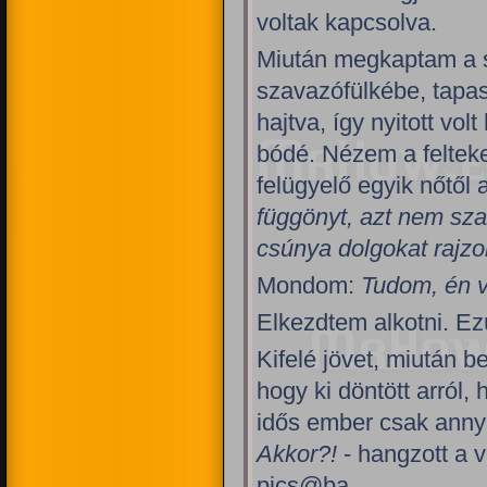
voltak kapcsolva.
Miután megkaptam a s
szavazófülkébe, tapas
hajtva, így nyitott vo
bódé. Nézem a feltek
felügyelő egyik nőtől 
függönyt, azt nem sza
csúnya dolgokat rajzo
Mondom:
Tudom, én v
Elkezdtem alkotni. Ez
Kifelé jövet, miután 
hogy ki döntött arról,
idős ember csak annyi
Akkor?!
- hangzott a 
pics@ba.