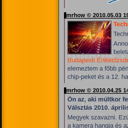
mrhow © 2010.05.03 1
Tech
Tech
Anno 
bele
Budapesti Értéktőzsd
elemeztem a főbb pénz
chip-peket és a 12. h
mrhow © 2010.04.25 1
Ön az, aki múltkor f
Válsztás 2010. áprili
Megyek szavazni. Ezú
a kamera hangja és az