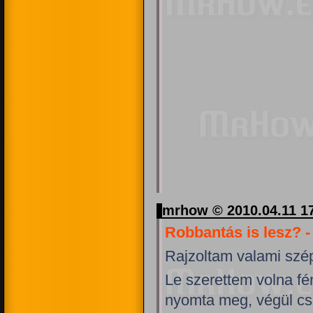
mrhow © 2010.04.11 1
Robbantás is lesz? - 
Rajzoltam valami szé
Le szerettem volna f
nyomta meg, végül cs