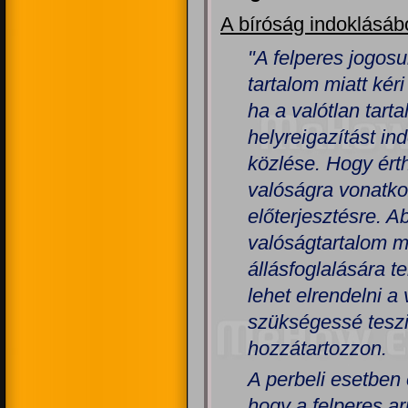
A bíróság indoklásábó
"A felperes jogos
tartalom miatt kér
ha a valótlan tar
helyreigazítást in
közlése. Hogy érth
valóságra vonatko
előterjesztésre. A
valóságtartalom m
állásfoglalására t
lehet elrendelni 
szükségessé teszi
hozzátartozzon.
A perbeli esetben
hogy a felperes ar