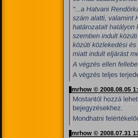
"...a Hatvani Rendőrk
szám alatti, valamint 
határozatait hatályon 
szemben indult közúti
közúti közlekedési és
miatt indult eljárást m
A végzés ellen felleb
A végzés teljes terje
mrhow © 2008.08.05 1
Mostantól hozzá lehet 
bejegyzésekhez.
Mondhatni felértékelőd
mrhow © 2008.07.31 1