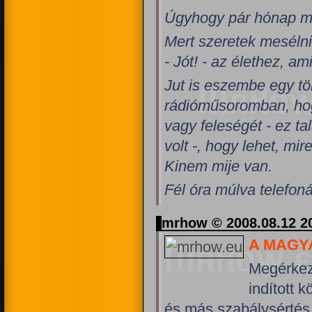
Úgyhogy pár hónap múl
Mert szeretek mesélni
- Jót! - az élethez, 
Jut is eszembe egy tö
rádióműsoromban, hog
vagy feleségét - ez t
volt -, hogy lehet, mi
Kinem mije van.
Fél óra múlva telefoná
mrhow © 2008.08.12 2
A MAGY
Megérkez
indított 
és más szabálysértés 