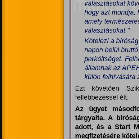
választásokat köve
hogy azt mondja, 
amely természetes
választásokat."
Kötelezi a bíróság
napon belül bruttó
perköltséget. Felh
államnak az APEH
külön felhívására 
Ezt követően Szik
fellebbezéssel élt.
Az ügyet másodfok
tárgyalta. A bírósá
adott, és a Start M
megfizetésére kötel