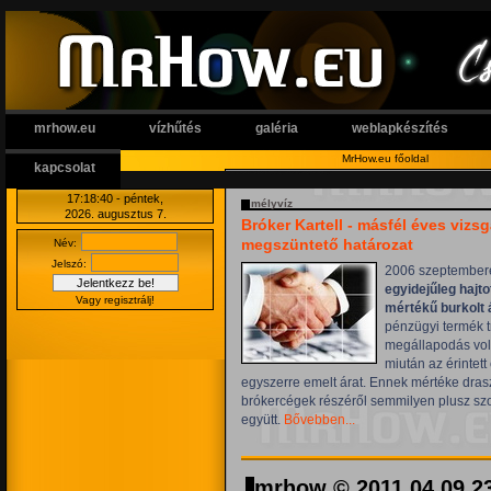
mrhow.eu
vízhűtés
galéria
weblapkészítés
MrHow.eu főoldal
kapcsolat
17:18 41
- péntek,
mélyvíz
2026. augusztus 7.
Bróker Kartell - másfél éves vizsgá
megszüntető határozat
Név:
Jelszó:
2006 szeptembe
egyidejűleg hajt
Vagy regisztrálj!
mértékű burkolt
pénzügyi termék tr
megállapodás volt
miután az érintet
egyszerre emelt árat. Ennek mértéke drasz
brókercégek részéről semmilyen plusz szo
együtt.
Bővebben...
mrhow © 2011.04.09 2