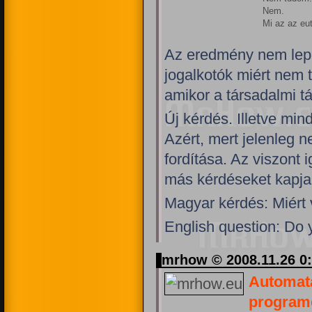
Nem.
Mi az az eu
Az eredmény nem lepe
jogalkotók miért nem 
amikor a társadalmi t
Új kérdés. Illetve min
Azért, mert jelenleg
fordítása. Az viszont
más kérdéseket kapja
Magyar kérdés: Miért v
English question: Do y
mrhow © 2008.11.26 0
Automata
program