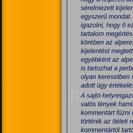
sérelmezett kijele
egyszerű mondat. 
igazolni, hogy ő e
tartalom megértésé
körében az alperest
kijelentést megte
egyébként az alpe
is tartozhat a per
olyan keresetben 
adott ügy értékel
A sajtó-helyreigaz
valós tények hami
kommentárt fűzni 
történik az ítélet
kommentártól tart