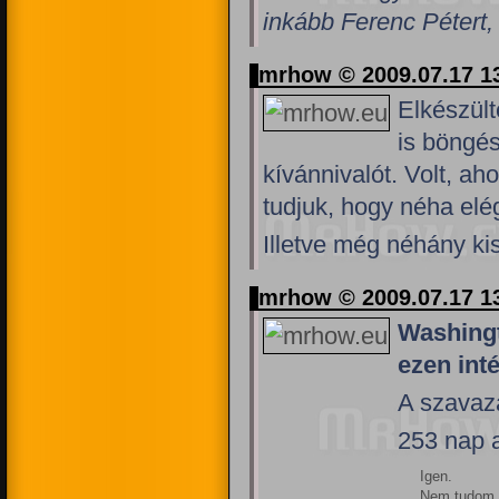
inkább Ferenc Pétert, 
mrhow © 2009.07.17 1
Elkészült
is böngés
kívánnivalót. Volt, ah
tudjuk, hogy néha el
Illetve még néhány kis
mrhow © 2009.07.17 1
Washingt
ezen int
A szavazá
253 nap a
Igen.
Nem tudom.