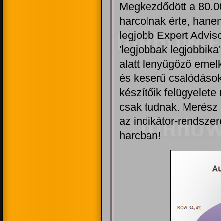
Megkezdődött a 80.0
harcolnak érte, hane
legjobb Expert Adviso
'legjobbak legjobbika
alatt lenyűgöző emel
és keserű csalódások
készítőik felügyelet
csak tudnak. Merész 
az indikátor-rendsze
harcban!