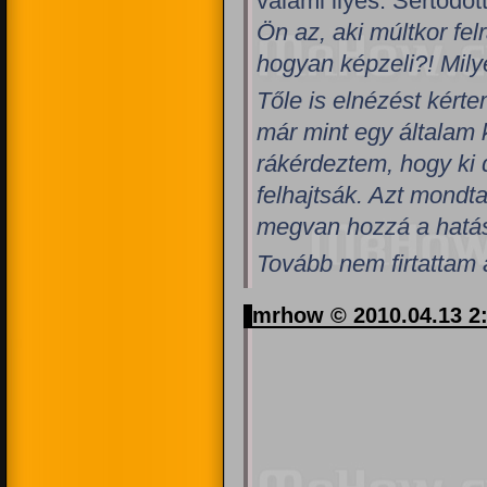
valami ilyes. Sértődö
Ön az, aki múltkor fe
hogyan képzeli?! Mily
Tőle is elnézést kérte
már mint egy általam 
rákérdeztem, hogy ki 
felhajtsák. Azt mondta
megvan hozzá a hatá
Tovább nem firtattam 
mrhow © 2010.04.13 2