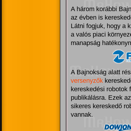
A három korábbi Baj
az évben is keresked
Látni fogjuk, hogy a 
a valós piaci környez
manapság hatékonyn
A Bajnokság alatt ré
versenyzők
kereskedé
kereskedési robotok f
publikálásra. Ezek a
sikeres kereskedő ro
vannak.