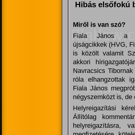
Hibás elsőfokú b
Miről is van szó?
Fiala János a r
újságcikkek (HVG, Fi
is közölt valamit S
akkori hírigazgatój
Navracsics Tibornak 
róla elhangzottak ig
Fiala János megprób
négyszemközt is, de ő
Helyreigazítási kér
Állítólag kommentá
helyreigazításra, 
megfizetésére kötel