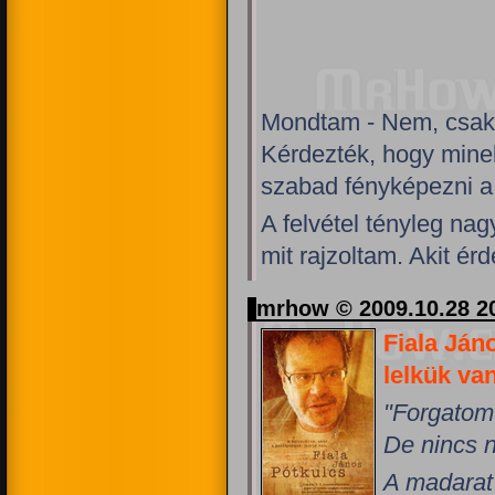
Mondtam - Nem, csak 
Kérdezték, hogy mine
szabad fényképezni a
A felvétel tényleg na
mit rajzoltam. Akit érd
mrhow © 2009.10.28 2
Fiala Ján
lelkük va
"Forgatom
De nincs n
A madarat