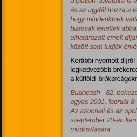
a piacon, továbbra is 
és az ügyfél hozza a l
hogy mindenkinek változ
biztosak lehettek abb
elhatározott emelt díj
között sem tudják érvé
Korábbi nyomott díjról
legkedvezőbb brókercé
a külföldi brókercégekn
Budacash - 82. bekezd
egyes 2001. február 8-
Az azonnali és az opc
szeptember 20-án kerül
módosítására.