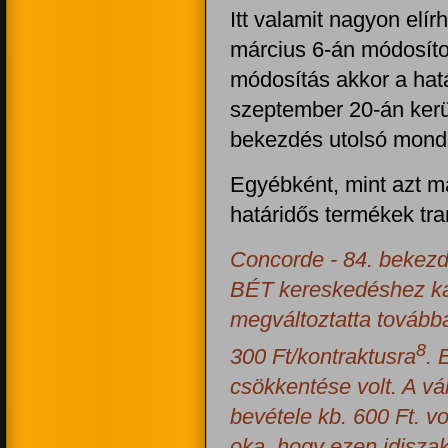
Itt valamit nagyon elír
március 6-án módosítot
módosítás akkor a hat
szeptember 20-án kerül
bekezdés utolsó mondat
Egyébként, mint azt m
határidős termékek tra
Concorde - 84. bekezd
BÉT kereskedéshez ka
megváltoztatta továbbá
8
300 Ft/kontraktusra
. 
csökkentése volt. A vál
bevétele kb. 600 Ft. v
oka, hogy ezen idisza