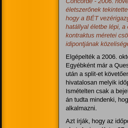
Concorde - 2006. nove
életszerőnek tekintett
hogy a BÉT vezérigaz
hatállyal életbe lépi, 
kontraktus méretei csö
idipontjának közeliség
Elgépelték a 2006. ok
Egyébként már a Questo
után a split-et követőe
hivatalosan melyik idő
Ismételten csak a bej
án tudta mindenki, ho
alkalmazni.
Azt írják, hogy az id