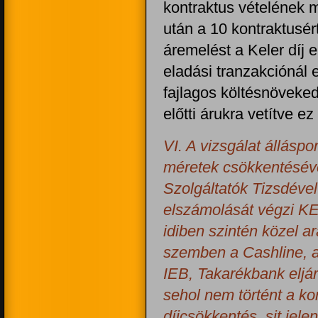
kontraktus vételének m
után a 10 kontraktusér
áremelést a Keler díj 
eladási tranzakciónál 
fajlagos költésnövekedé
előtti árukra vetítve e
VI. A vizsgálat álláspo
méretek csökkentéséve
Szolgáltatók Tizsdével
elszámolását végzi K
idiben szintén közel a
szemben a Cashline, a
IEB, Takarékbank eljár
sehol nem történt a k
díjcsökkentés, sit jel