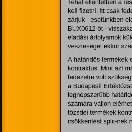
Tehát ellentétben a rés
kell fizetni, itt csak f
zárjuk - esetünkben el
BUX0612-őt - visszakapj
eladási árfolyamok kü
veszteséget ekkor szám
A határidős termékek 
kontraktus. Mint azt m
fedezetre volt szükség
a Budapesti Értéktőzsd
legnépszerűbb határid
számára váljon elérhet
tőzsdei termékek kontr
csökkentést split-nek 