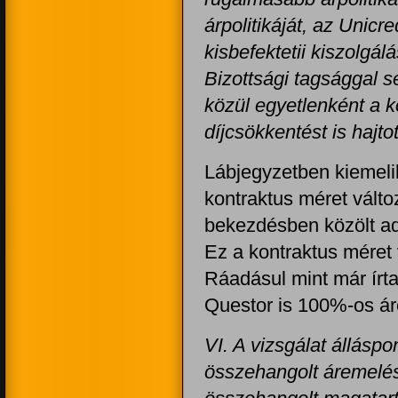
árpolitikáját, az Unicr
kisbefektetii kiszolgá
Bizottsági tagsággal s
közül egyetlenként a k
díjcsökkentést is hajto
Lábjegyzetben kiemelik
kontraktus méret válto
bekezdésben közölt ad
Ez a kontraktus méret
Ráadásul mint már írt
Questor is 100%-os áre
VI. A vizsgálat álláspo
összehangolt áremelés