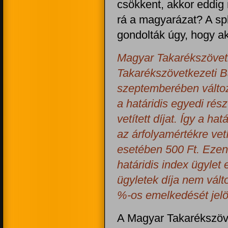
csökkent, akkor eddig 
rá a magyarázat? A spl
gondolták úgy, hogy ak
Magyar Takarékszövet
Takarékszövetkezeti B
szeptemberében változ
a határidis egyedi rés
vetített díjat. Így a ha
az árfolyamértékre vetí
esetében 500 Ft. Ezen
határidis index ügylet
ügyletek díja nem válto
%-os emelkedését jelö
A Magyar Takarékszöve