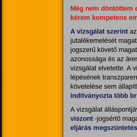
Még nem döntöttem el
kérem kompetens emb
A vizsgálat szerint
az 
jutalékemelését magat
jogszerű követő magata
azonossága és az árem
vizsgálat elvetette. A
lépésének transzparens
követelése sem állapí
indítványozta több b
A vizsgálat álláspontj
viszont
-jogsértő maga
eljárás megszüntetés