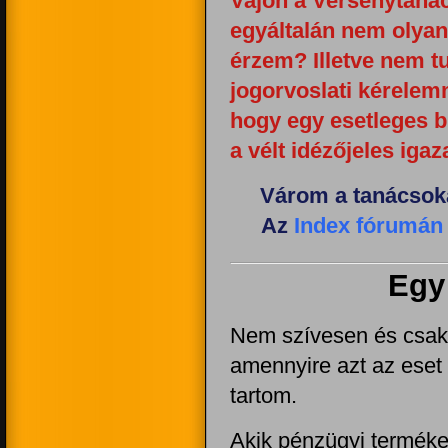
Vajon a Versenytanác
egyáltalán nem olyan
érzem? Illetve nem t
jogorvoslati kérelemm
hogy egy esetleges b
a vélt idézőjeles iga
Várom a tanácsoka
Az
Index fórumán
Egy 
Nem szívesen és csak 
amennyire azt az ese
tartom.
Akik pénzügyi terméke