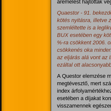
áremelést hajtottak vé
Quaestor - 91. bekezdé
kötés nyitásra, illetve 
szemléltette is a legl
BUX esetében egy kötés
%-ra csökkent 2006. ok
csökkenés oka minden 
az eljárás alá vont az 
ezáltal ott alacsonyab
A Questor elemzése me
megtévesztő, mert sz
index árfolyamértékhez
esetében a díjakat kont
visszamennek egészen 