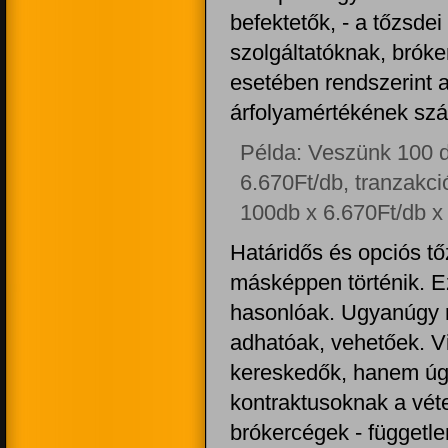
befektetők, - a tőzsdei
szolgáltatóknak, brók
esetében rendszerint 
árfolyamértékének szá
Példa: Veszünk 100 
6.670Ft/db, tranzakci
100db x 6.670Ft/db x
Határidős és opciós t
másképpen történik. 
hasonlóak. Ugyanúgy r
adhatóak, vehetőek. V
kereskedők, hanem úg
kontraktusoknak a véte
brókercégek - függetle