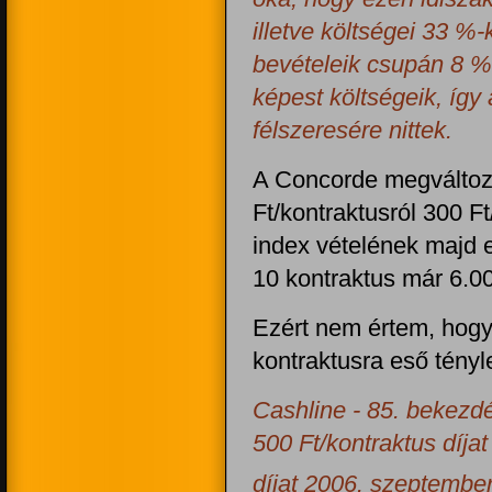
illetve költségei 33 %
bevételeik csupán 8 %
képest költségeik, így 
félszeresére nittek.
A Concorde megváltozta
Ft/kontraktusról 300 F
index vételének majd e
10 kontraktus már 6.00
Ezért nem értem, hogy 
kontraktusra eső tényl
Cashline - 85. bekezd
500 Ft/kontraktus díja
díjat 2006. szeptembe