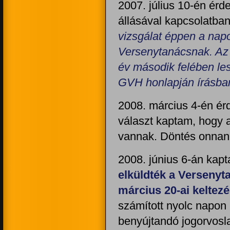
2007. július 10-én érd
állásával kapcsolatban
vizsgálat éppen a napo
Versenytanácsnak. Az 
év második felében les
GVH honlapján írásban 
2008. március 4-én érd
választ kaptam, hogy a
vannak. Döntés onnan 
2008. június 6-án kapt
elküldték a Versenyt
március 20-ai keltez
számított nyolc napon
benyújtandó jogorvosl