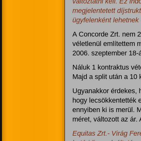
változtatni kell. Ez ind
megjelentetett díjstruk
ügyfelenként lehetnek 
A Concorde Zrt. nem 2
véletlenül említettem 
2006. szeptember 18-án
Náluk 1 kontraktus vét
Majd a split után a 10 
Ugyanakkor érdekes, h
hogy lecsökkentették 
ennyiben ki is merül. 
méret, változott az ár
Equitas Zrt.- Virág Fe