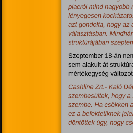
piacról mind nagyobb 
lényegesen kockázatos
azt gondolta, hogy az 
választásban. Mindháro
struktúrájában szeptemb
Szeptember 18-án nem
sem alakult át struktú
mértékegység változot
Cashline Zrt.- Kaló Dé
szembesültek, hogy a 
szembe. Ha csökken a 
ez a befektetiknek jel
döntöttek úgy, hogy cs