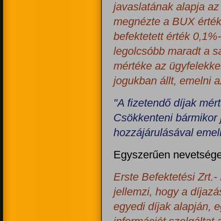
javaslatának alapja az
megnézte a BUX értéké
befektetett érték 0,1%-r
legolcsóbb maradt a saj
mértéke az ügyfelekke
jogukban állt, emelni 
"A fizetendő díjak mér
Csökkenteni bármikor 
hozzájárulásával emel
Egyszerűen nevetsége
Erste Befektetési Zrt.
jellemzi, hogy a díjaz
egyedi díjak alapján, 