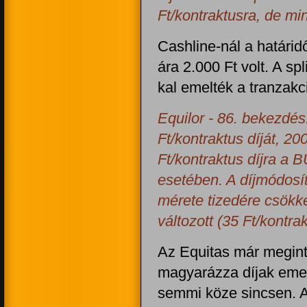
Ft/kontraktusra, de mi
Cashline-nál a határi
ára 2.000 Ft volt. A sp
kal emelték a tranzakci
Equilor - 86. bekezdés:
Ft/kontraktus díját, 2
Ft/kontraktus díjra a
esetében. A díjmódosít
mérete tizedére csökk
változott (35 Ft/kontrak
Az Equitas már megint
magyarázza díjak eme
semmi köze sincsen. A