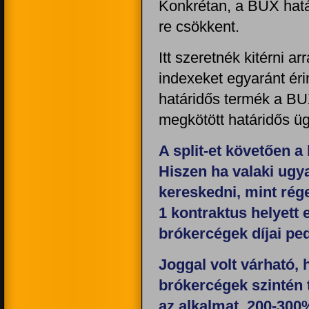
Konkrétan, a BUX határ
re csökkent.
Itt szeretnék kitérni a
indexeket egyaránt éri
határidős termék a BU
megkötött határidős üg
A split-et követően a 
Hiszen ha valaki ugy
kereskedni, mint rég
1 kontraktus helyett e
brókercégek díjai ped
Joggal volt várható, 
brókercégek szintén t
az alkalmat, 200-300