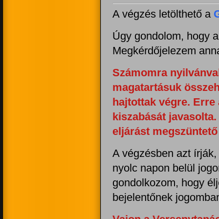
A végzés letölthető a
Úgy gondolom, hogy a 
Megkérdőjelezem annak
Számomra nyilvánvaló
magatartásuk összeh
hajtottak végre. Erre 
kiszabását javasolta
eljárást megszüntető
A végzésben azt írják,
nyolc napon belül jogo
gondolkozom, hogy élj
bejelentőnek jogomban 