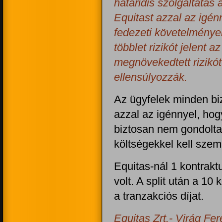
határidis szolgáltatás
Equitast azzal az igé
fedezeti követelménye
többlet rizikót jelent 
megnövekedtett rizikót
ellensúlyozzák.
Az ügyfelek minden bi
azzal az igénnyel, hog
biztosan nem gondolta
költségekkel kell szem
Equitas-nál 1 kontrak
volt. A split után a 10
a tranzakciós díjat.
Equitas Zrt.- Virág Fe