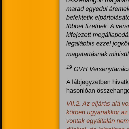
összehangolt magatartá
marad egyedül áremelés
befektetik elpártolását
többet fizetnek. A ver
kifejezett megállapodás
legalábbis ezzel jog
magatartásnak minisül
19
GVH Versenytanácsá
A lábjegyzetben hivat
hasonlóan összehangol
VII.2. Az eljárás alá 
körben ugyanakkor az v
vontak egyáltalán nem