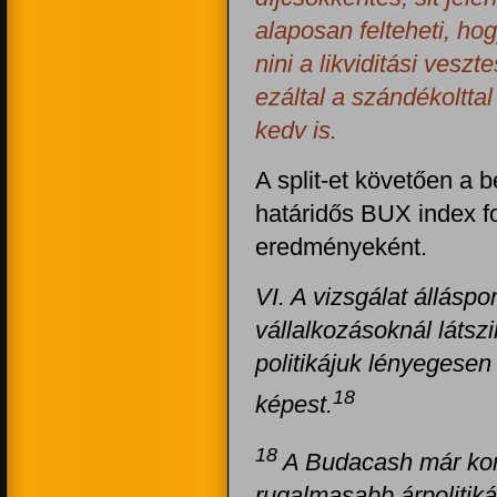
alaposan felteheti, h
nini a likviditási veszt
ezáltal a szándékolttal
kedv is.
A split-et követően a 
határidős BUX index f
eredményeként.
VI. A vizsgálat állásp
vállalkozásoknál látszi
politikájuk lényegesen
18
képest.
18
A Budacash már kor
rugalmasabb árpolitiká