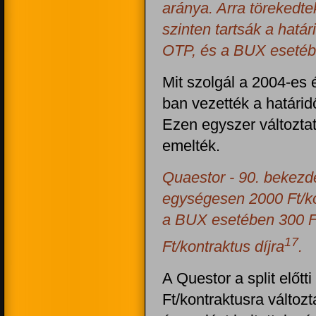
aránya. Arra törekedte
szinten tartsák a hatá
OTP, és a BUX esetébe
Mit szolgál a 2004-es
ban vezették a határid
Ezen egyszer változtatt
emelték.
Quaestor - 90. bekezdé
egységesen 2000 Ft/kon
a BUX esetében 300 Ft
17
Ft/kontraktus díjra
.
A Questor a split előt
Ft/kontraktusra válto