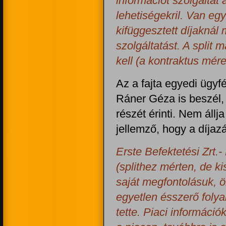
információt szolgáltat 
lehetiségekril. Van eg
kifüggesztett díjaknál
szolgáltatást. A split 
kell (a kontraktus mére
Az a fajta egyedi ügyf
Ráner Géza is beszél,
részét érinti. Nem állj
jellemző, hogy a díjazá
Erste Befektetési Zrt.
(splithez mérten, de k
saját megfontolásuk, ön
egyetlen ésszerő folya
tette. Piaci információ