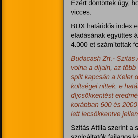
Ezért döntöttek úgy, 
vicces.
BUX határidős index e
eladásának együttes ár
4.000-et számítottak fe
Budacash Zrt.- Szitás 
volna a díjain, az töb
split kapcsán a Keler d
költségei nittek. e hat
díjcsökkentést eredmé
korábban 600 és 2000 F
lett lecsökkentve jelle
Szitás Attila szerint a
szolgáltatók fajlagos 