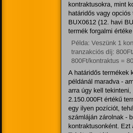
kontraktusokra, mint k
határidős vagy opciós
BUX0612 (12. havi BUX
termék forgalmi érték
Példa: Veszünk 1 kon
tranzakciós díj: 800Ft
800Ft/kontraktus = 800
A határidős termékek k
példánál maradva - am
arra úgy kell tekinten
2.150.000Ft értékű te
egy ilyen pozíciót, te
számláján zárolnak - b
kontraktusonként. Ezt