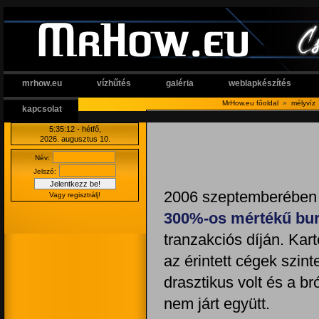
mrhow.eu
vízhűtés
galéria
weblapkészítés
MrHow.eu főoldal
»
mélyvíz
kapcsolat
5:35 13
- hétfő,
2026. augusztus 10.
Név:
Jelszó:
2006 szeptemberébe
Vagy regisztrálj!
300%-os mértékű bur
tranzakciós díján. Kar
az érintett cégek szin
drasztikus volt és a b
nem járt együtt.