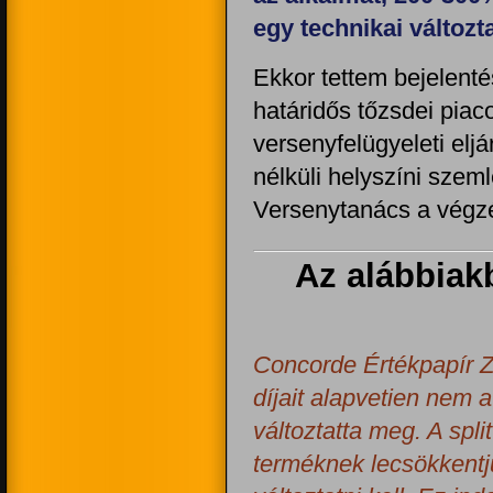
egy technikai változta
Ekkor tettem bejelenté
határidős tőzsdei piac
versenyfelügyeleti eljá
nélküli helyszíni szem
Versenytanács a végzé
Az alábbiak
Concorde Értékpapír Zr
díjait alapvetien nem 
változtatta meg. A spl
terméknek lecsökkentjük