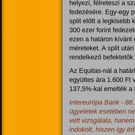
helyezi, félreteszi a 
fedezésére. Egy-egy po
split előtt a legkiseb
300 ezer forint fedezet
ezen a határon kívánt 
méreteket. A split után
rendelkező befektetők 
Az Equitas-nál a hatá
együttes ára 1.600 Ft v
137,5%-kal emelték a t
Intereurópa Bank - 88.
ügyeletek esetében ne
vett vizsgálata, hanem 
indokolt, hiszen így é