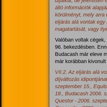
díjaikat, de jelentise
álló információk alapjá
körülményt, mely arra u
eljárás alá vontak egy
magatartását, vagy ily
Valóban voltak cégek, 
96. bekezdésben. Enne
Budacash már eleve ma
már korábban kivonult 
VII.2. Az eljárás alá 
díjváltozás idipontján
szeptember 15., Equit
18., Budacash 2006. s
Questor - 2006. szept