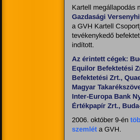
Kartell megállapodás 
Gazdasági Versenyhi
a GVH Kartell Csoportj
tevékenykedő befekteté
indított.
Az érintett cégek: Bu
Equilor Befektetési Z
Befektetési Zrt., Qua
Magyar Takarékszövet
Inter-Europa Bank Ny
Értékpapír Zrt., Bud
2006. október 9-én
töb
szemlét
a GVH.