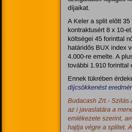
díjaikat.
A Keler a split előtt 35
kontraktusért 8 x 10-et
költségei 45 forinttal
határidős BUX index v
4.000-re emelte. A plus
további 1.910 forinttal
Ennek tükrében érdeke
díjcsökkenést eredmén
Budacash Zrt.- Szitás A
az i javaslatára a me
emlékezete szerint, am
hajtja végre a splitet.